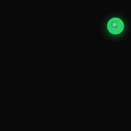
2017
24H
DESDE ESE AÑO
RECEPCIÓN DE ARCHIVOS
OPERAMOS
365
4.9★
DÍAS AL AÑO
172 RESEÑAS GOOGLE